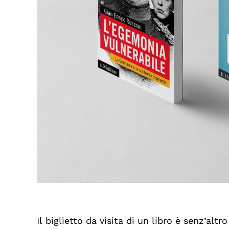
Il biglietto da visita di un libro è senz’altro
messaggio dato dell’autore. Tra una miriade