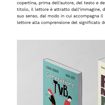
copertina, prima dell’autore, del testo e de
altri titoli che si trovano sullo stesso scaffale, l
titolo, il lettore è attratto dall’immagine, d
sfida è trovare un’immagine che gli parli pri
suo senso, dal modo in cui accompagna il
lettore alla comprensione del significato d