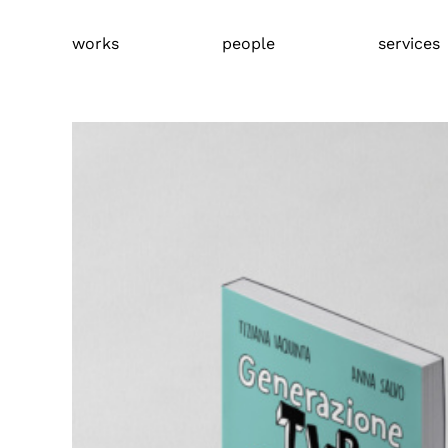
Skip
to
works
people
services
content
View
Larger
Image