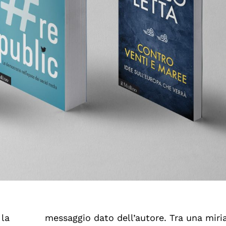
 la
 di