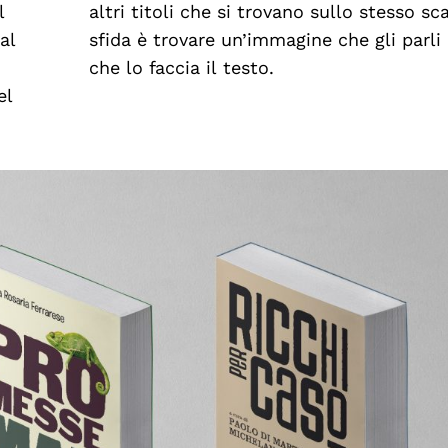
l
a
al
ma
che lo faccia il testo.
el