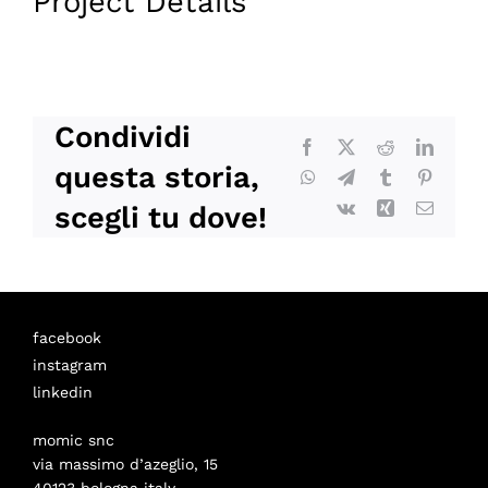
Project Details
Condividi
Facebook
X
Reddit
LinkedI
questa storia,
WhatsApp
Telegram
Tumblr
Pinteres
Vk
Xing
Email
scegli tu dove!
facebook
instagram
linkedin
momic snc
via massimo d’azeglio, 15