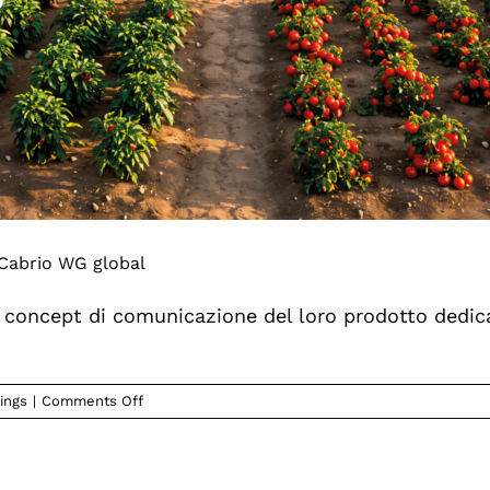
Cabrio WG global
 concept di comunicazione del loro prodotto dedicat
on
hings
|
Comments Off
A
Momic
il
concept