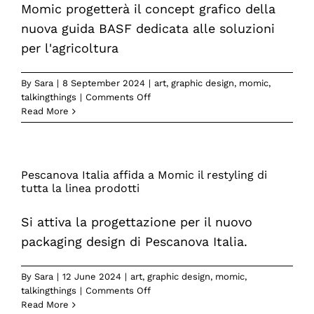
Momic progetterà il concept grafico della
Momic
nuova guida BASF dedicata alle soluzioni
per l'agricoltura
By
Sara
|
8 September 2024
|
art
,
graphic design
,
momic
,
on
talkingthings
|
Comments Off
Un
Read More
nuovo
progetto
grafico
per
Pescanova Italia affida a Momic il restyling di
la
tutta la linea prodotti
guida
BASF
Si attiva la progettazione per il nuovo
dedicata
all’agricoltura
packaging design di Pescanova Italia.
By
Sara
|
12 June 2024
|
art
,
graphic design
,
momic
,
on
talkingthings
|
Comments Off
Pescanova
Read More