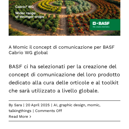
A Momic il concept di comunicazione per BASF
Cabrio WG global
BASF ci ha selezionati per la creazione del
concept di comunicazione del loro prodotto
dedicato alla cura delle orticole e al toolkit
che sarà utilizzato a livello globale.
By
Sara
|
20 April 2025
|
AI
,
graphic design
,
momic
,
on
talkingthings
|
Comments Off
A
Read More
Momic
il