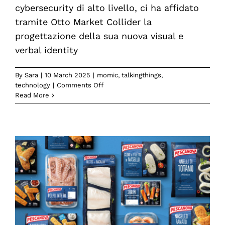
cybersecurity di alto livello, ci ha affidato
tramite Otto Market Collider la
progettazione della sua nuova visual e
verbal identity
By
Sara
|
10 March 2025
|
momic
,
talkingthings
,
on
technology
|
Comments Off
La
Read More
nuova
brand
identity
di
Consys.it
è
a
cura
di
Momic