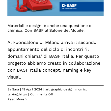
Materiali e design: è anche una questione di
chimica. Con BASF al Salone del Mobile.
Al Fuorisalone di Milano arriva il secondo
appuntamento del ciclo di incontri "il
domani chiama" di BASF Italia. Per questo
progetto abbiamo creato in collaborazione
con BASF Italia concept, naming e key
visual.
By
Sara
|
19 April 2024
|
art
,
graphic design
,
momic
,
on
talkingthings
|
Comments Off
Materiali
Read More
e
design: