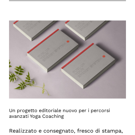
Italia
affida
a
Momic
il
restyling
di
tutta
la
linea
prodotti
Un progetto editoriale nuovo per i percorsi
avanzati Yoga Coaching
Realizzato e consegnato, fresco di stampa,