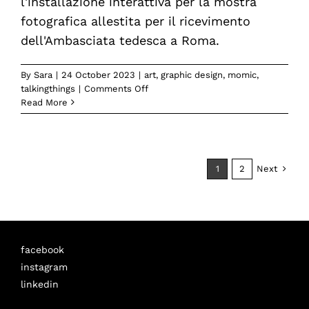
l'installazione interattiva per la mostra
cura
fotografica allestita per il ricevimento
di
dell'Ambasciata tedesca a Roma.
Momic.
By
Sara
|
24 October 2023
|
art
,
graphic design
,
momic
,
on
talkingthings
|
Comments Off
Ricevimento
Read More
all’Ambasciata
di
Germania
a
Next
1
2
Roma.
L’istallazione
interattiva
è
a
cura
facebook
di
instagram
Momic
con
linkedin
BASF
Italia.