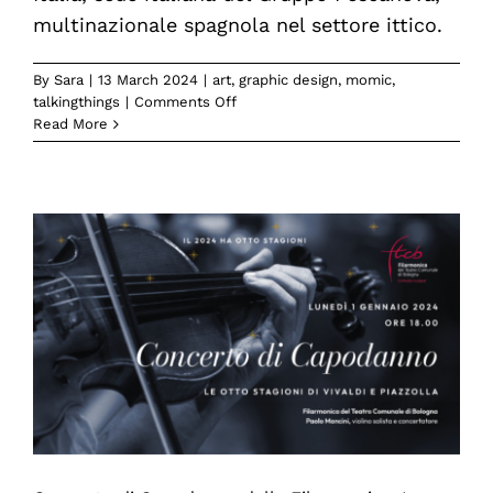
multinazionale spagnola nel settore ittico.
By
Sara
|
13 March 2024
|
art
,
graphic design
,
momic
,
on
talkingthings
|
Comments Off
Pescanova
Read More
conferma
la
collaborazione
con
Momic
per
il
2024