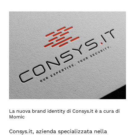
concept
di
comunicazione
per
BASF
Cabrio
WG
global
La nuova brand identity di Consys.it è a cura di
Momic
Consys.it, azienda specializzata nella