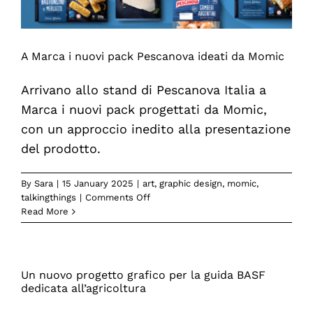
A Marca i nuovi pack Pescanova ideati da Momic
Arrivano allo stand di Pescanova Italia a
Marca i nuovi pack progettati da Momic,
con un approccio inedito alla presentazione
del prodotto.
By
Sara
|
15 January 2025
|
art
,
graphic design
,
momic
,
on
talkingthings
|
Comments Off
A
Read More
Marca
i
nuovi
pack
Un nuovo progetto grafico per la guida BASF
Pescanova
dedicata all’agricoltura
ideati
da