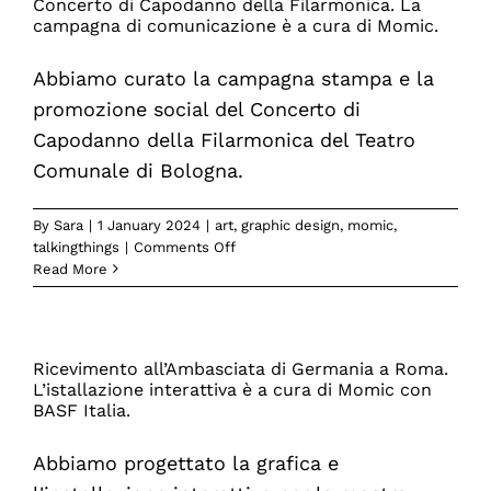
Concerto di Capodanno della Filarmonica. La
campagna di comunicazione è a cura di Momic.
Abbiamo curato la campagna stampa e la
promozione social del Concerto di
Capodanno della Filarmonica del Teatro
Comunale di Bologna.
By
Sara
|
1 January 2024
|
art
,
graphic design
,
momic
,
on
talkingthings
|
Comments Off
Concerto
Read More
di
Capodanno
della
Filarmonica.
Ricevimento all’Ambasciata di Germania a Roma.
La
L’istallazione interattiva è a cura di Momic con
campagna
BASF Italia.
di
comunicazione
Abbiamo progettato la grafica e
è
a