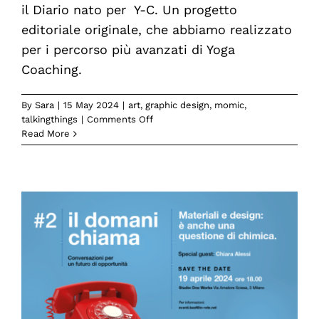
il Diario nato per Y-C. Un progetto
editoriale originale, che abbiamo realizzato
per i percorso più avanzati di Yoga
Coaching.
By
Sara
|
15 May 2024
|
art
,
graphic design
,
momic
,
on
talkingthings
|
Comments Off
Un
Read More
progetto
editoriale
nuovo
per
i
percorsi
avanzati
Yoga
Coaching