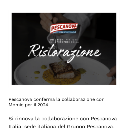
è
anche
una
questione
di
chimica.
Con
BASF
al
Salone
del
Mobile.
Pescanova conferma la collaborazione con
Momic per il 2024
Si rinnova la collaborazione con Pescanova
Italia, sede italiana del Gruppo Pescanova,