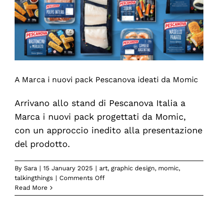
A Marca i nuovi pack Pescanova ideati da Momic
Arrivano allo stand di Pescanova Italia a
Marca i nuovi pack progettati da Momic,
con un approccio inedito alla presentazione
del prodotto.
By
Sara
|
15 January 2025
|
art
,
graphic design
,
momic
,
on
talkingthings
|
Comments Off
A
Read More
Marca
i
nuovi