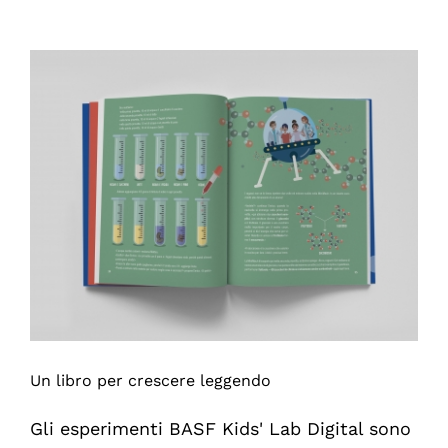
in
rete
la
bellezza
di
un
palazzo
storico
Un libro per crescere leggendo
Gli esperimenti BASF Kids' Lab Digital sono