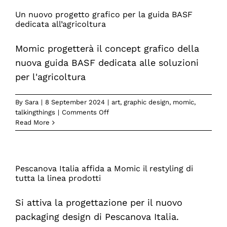
pack
Un nuovo progetto grafico per la guida BASF
Pescanova
dedicata all’agricoltura
ideati
da
Momic progetterà il concept grafico della
Momic
nuova guida BASF dedicata alle soluzioni
per l'agricoltura
By
Sara
|
8 September 2024
|
art
,
graphic design
,
momic
,
on
talkingthings
|
Comments Off
Un
Read More
nuovo
progetto
grafico
per
Pescanova Italia affida a Momic il restyling di
la
tutta la linea prodotti
guida
BASF
Si attiva la progettazione per il nuovo
dedicata
all’agricoltura
packaging design di Pescanova Italia.