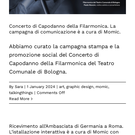
Concerto di Capodanno della Filarmonica. La
campagna di comunicazione è a cura di Momic.
Abbiamo curato la campagna stampa e la
promozione social del Concerto di
Capodanno della Filarmonica del Teatro
Comunale di Bologna.
By
Sara
|
1 January 2024
|
art
,
graphic design
,
momic
,
on
talkingthings
|
Comments Off
Concerto
Read More
di
Capodanno
della
Filarmonica.
Ricevimento all’Ambasciata di Germania a Roma.
La
L’istallazione interattiva è a cura di Momic con
campagna