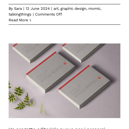
By
Sara
|
12 June 2024
|
art
,
graphic design
,
momic
,
on
talkingthings
|
Comments Off
Pescanova
Read More
Italia
affida
a
Momic
il
restyling
di
tutta
la
linea
prodotti