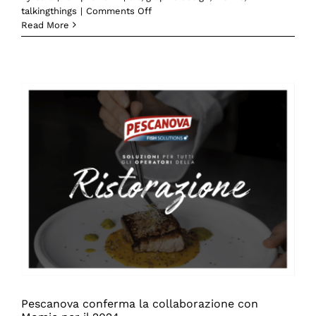
on
talkingthings
|
Comments Off
Materiali
Read More
e
design:
è
anche
una
questione
di
chimica.
Con
BASF
al
Salone
del
Mobile.
Pescanova conferma la collaborazione con