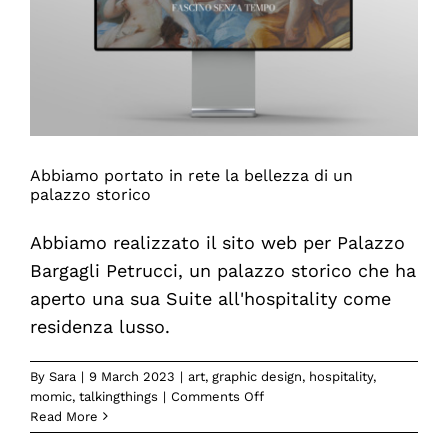
di
Momic
con
BASF
Italia.
Abbiamo portato in rete la bellezza di un
palazzo storico
Abbiamo realizzato il sito web per Palazzo
Bargagli Petrucci, un palazzo storico che ha
aperto una sua Suite all'hospitality come
residenza lusso.
By
Sara
|
9 March 2023
|
art
,
graphic design
,
hospitality
,
on
momic
,
talkingthings
|
Comments Off
Abbiamo
Read More
portato