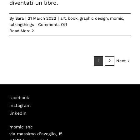
diventati un libro.
By
Sara
|
21 March 2022
|
art
,
book
,
graphic design
,
momic
,
on
talkingthings
|
Comments Off
Un
Read More
libro
per
crescere
leggendo
Next
1
2
facebook
instagram
linkedin
momic snc
via massimo d’azeglio, 15