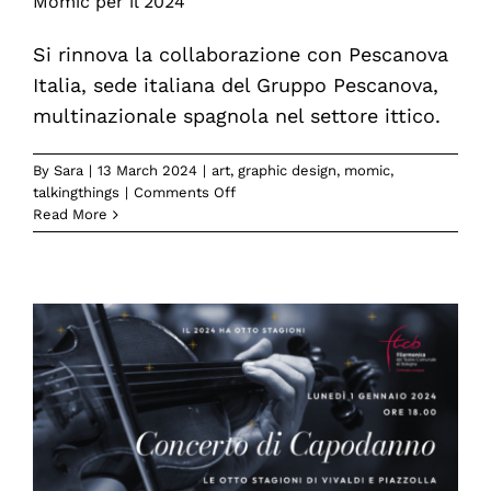
Momic per il 2024
Si rinnova la collaborazione con Pescanova
Italia, sede italiana del Gruppo Pescanova,
multinazionale spagnola nel settore ittico.
By
Sara
|
13 March 2024
|
art
,
graphic design
,
momic
,
on
talkingthings
|
Comments Off
Pescanova
Read More
conferma
la
collaborazione
con
Momic
per
il
2024