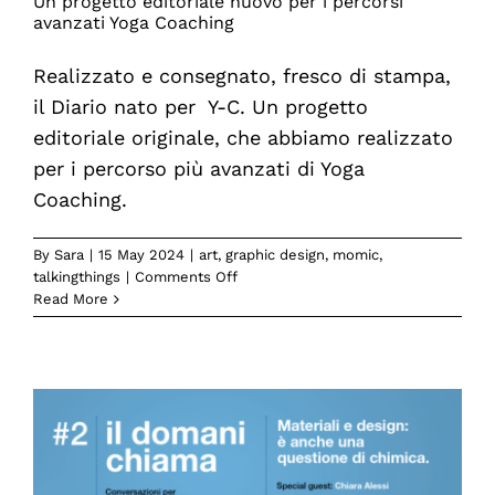
Un progetto editoriale nuovo per i percorsi
avanzati Yoga Coaching
Realizzato e consegnato, fresco di stampa,
il Diario nato per Y-C. Un progetto
editoriale originale, che abbiamo realizzato
per i percorso più avanzati di Yoga
Coaching.
By
Sara
|
15 May 2024
|
art
,
graphic design
,
momic
,
on
talkingthings
|
Comments Off
Un
Read More
progetto
editoriale
nuovo
per
i
percorsi
avanzati
Yoga