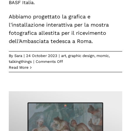
BASF Italia.
di
comunicazione
Abbiamo progettato la grafica e
è
a
l'installazione interattiva per la mostra
cura
fotografica allestita per il ricevimento
di
dell'Ambasciata tedesca a Roma.
Momic.
By
Sara
|
24 October 2023
|
art
,
graphic design
,
momic
,
on
talkingthings
|
Comments Off
Ricevimento
Read More
all’Ambasciata
di
Germania
a
Roma.
L’istallazione
interattiva
è
a
cura