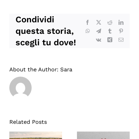
in
diretta
lo
Condividi
shooting
Facebook
X
Reddit
LinkedI
per
questa storia,
WhatsApp
Telegram
Tumblr
Pinteres
il
Vk
Xing
Email
ricettario
scegli tu dove!
dell’estate
Pescanova
About the Author:
Sara
Related Posts