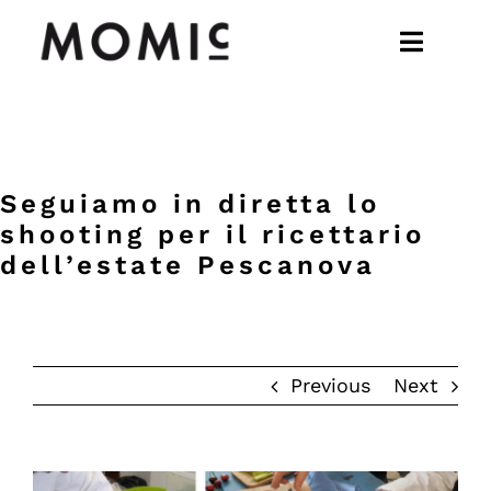
Skip
to
Toggle
content
Navigat
works
people
Seguiamo in diretta lo
services
shooting per il ricettario
dell’estate Pescanova
talks
contact
Previous
Next
View