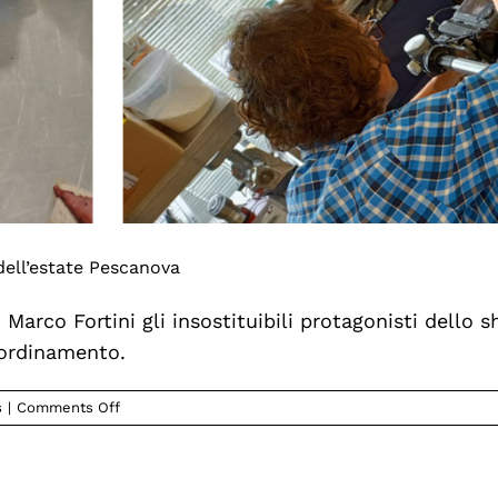
 dell’estate Pescanova
 Marco Fortini gli insostituibili protagonisti dello s
oordinamento.
on
s
|
Comments Off
Seguiamo
in
diretta
lo