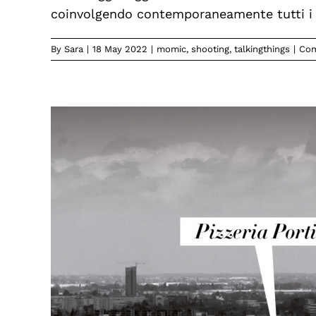
coinvolgendo contemporaneamente tutti i n
By
Sara
|
18 May 2022
|
momic
,
shooting
,
talkingthings
|
Com