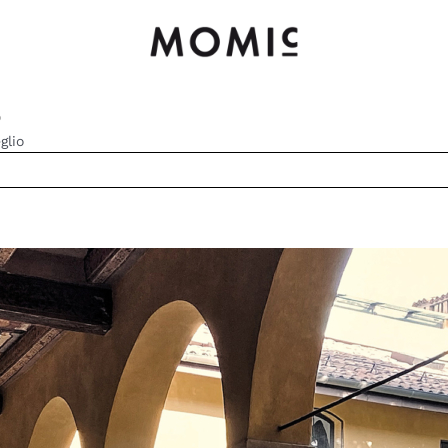
o
glio