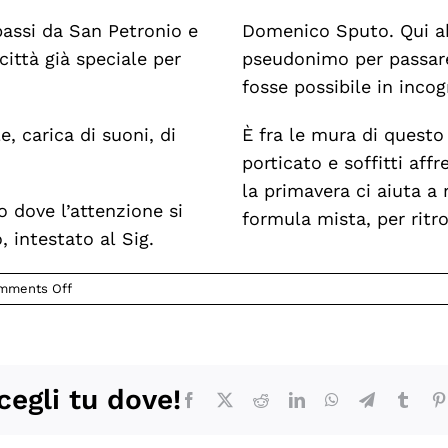
passi da San Petronio e
Domenico Sputo. Qui ab
città già speciale per
pseudonimo per passare 
fosse possibile in incog
e, carica di suoni, di
È fra le mura di questo 
porticato e soffitti affr
la primavera ci aiuta a 
o dove l’attenzione si
formula mista, per ritro
 intestato al Sig.
on
mments Off
La
primavera
in
via
D’Azeglio
cegli tu dove!
Facebook
X
Reddit
LinkedIn
WhatsApp
Telegram
Tumb